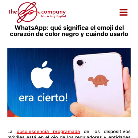
Saltar
al
contenido
WhatsApp: qué significa el emoji del
corazón de color negro y cuándo usarlo
La
obsolescencia programada
de los dispositivos
móviles está en el ojo de los reguladores y entidades