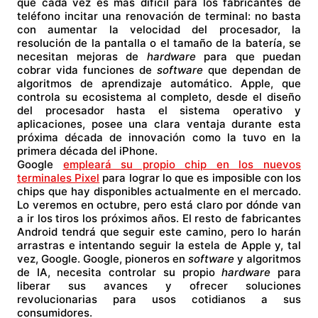
que cada vez es más difícil para los fabricantes de
teléfono incitar una renovación de terminal: no basta
con aumentar la velocidad del procesador, la
resolución de la pantalla o el tamaño de la batería, se
necesitan mejoras de
hardware
para que puedan
cobrar vida funciones de
software
que dependan de
algoritmos de aprendizaje automático. Apple, que
controla su ecosistema al completo, desde el diseño
del procesador hasta el sistema operativo y
aplicaciones, posee una clara ventaja durante esta
próxima década de innovación como la tuvo en la
primera década del iPhone.
Google
empleará su propio chip en los nuevos
terminales Pixel
para lograr lo que es imposible con los
chips que hay disponibles actualmente en el mercado.
Lo veremos en octubre, pero está claro por dónde van
a ir los tiros los próximos años. El resto de fabricantes
Android tendrá que seguir este camino, pero lo harán
arrastras e intentando seguir la estela de Apple y, tal
vez, Google. Google, pioneros en
software
y algoritmos
de IA, necesita controlar su propio
hardware
para
liberar sus avances y ofrecer soluciones
revolucionarias para usos cotidianos a sus
consumidores.