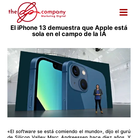
Saltar
al
contenido
El iPhone 13 demuestra que Apple está
sola en el campo de la IA
«El
software
se está comiendo el mundo», dijo el gurú
de Silicon Valley Marc Andreessen hace diez años. Y