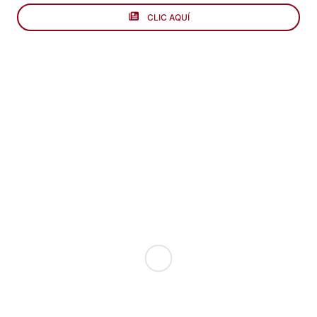
CLIC AQUÍ
Formulario datos de tarjeta inteligente Empresa
Formulario datos de tarjeta in
LEER MÁS
LEER MÁS