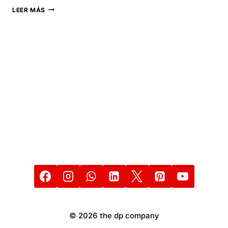
17
LEER MÁS
APLICACIONES
ANDROID
QUE
SOLO
HOY
26
DE
JULIO
2021
PUEDES
DESCARGAR
GRATIS
© 2026 the dp company