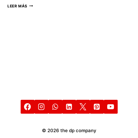
WHATSAPP:
LEER MÁS
QUÉ
SIGNIFICA
EL
EMOJI
DEL
CORAZÓN
DE
COLOR
NEGRO
Y
CUÁNDO
USARLO
© 2026 the dp company