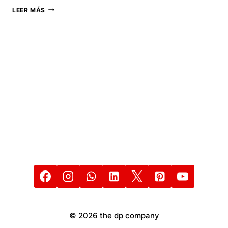
ASÍ
LEER MÁS
REJUVENECERÁ
MARVEL
STUDIOS
A
LOS
VENGADORES
© 2026 the dp company