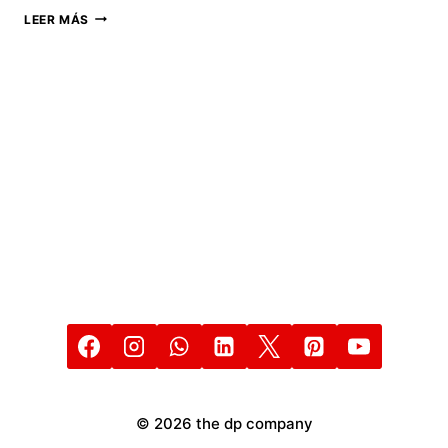
ASÍ
LEER MÁS
REJUVENECERÁ
MARVEL
STUDIOS
A
LOS
VENGADORES
© 2026 the dp company