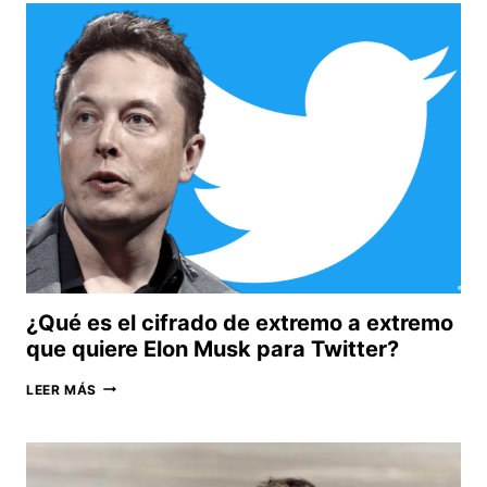
TURISMO
VIRTUAL
POR
TODO
EL
MUNDO
¿Qué es el cifrado de extremo a extremo
que quiere Elon Musk para Twitter?
¿QUÉ
LEER MÁS
ES
EL
CIFRADO
DE
EXTREMO
A