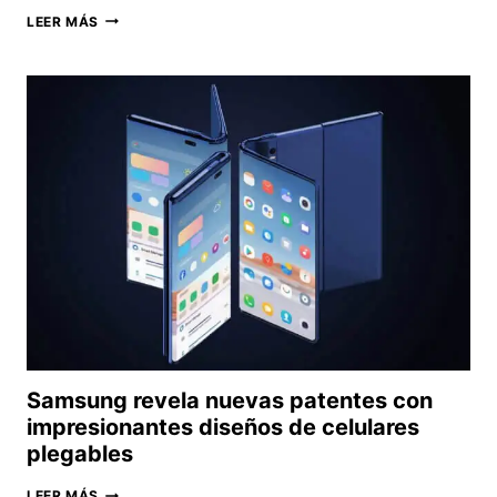
GPU:
LEER MÁS
ESTE
ES
EL
PRECIO
QUE
DEBERÍAN
TENER
SEGÚN
SU
RENDIMIENTO
Samsung revela nuevas patentes con
impresionantes diseños de celulares
plegables
SAMSUNG
LEER MÁS