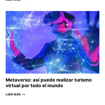
REVELA
NUEVAS
PATENTES
CON
IMPRESIONANTES
DISEÑOS
DE
CELULARES
PLEGABLES
Metaverso: así puede realizar turismo
virtual por todo el mundo
METAVERSO:
LEER MÁS
ASÍ
PUEDE
REALIZAR