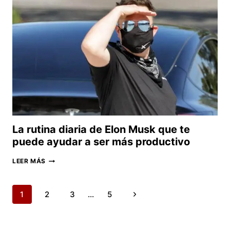
EXTREMO
QUE
QUIERE
ELON
MUSK
PARA
TWITTER?
La rutina diaria de Elon Musk que te
puede ayudar a ser más productivo
LA
LEER MÁS
RUTINA
DIARIA
DE
Navegación
ELON
Siguiente
1
2
3
…
5
MUSK
de
QUE
página
página
TE
PUEDE
AYUDAR