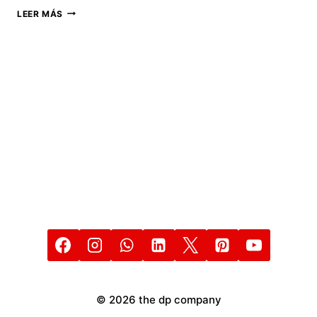
UN
LEER MÁS
NAVEGADOR
WEB
MÁS
RÁPIDO
QUE
CHROME
© 2026 the dp company