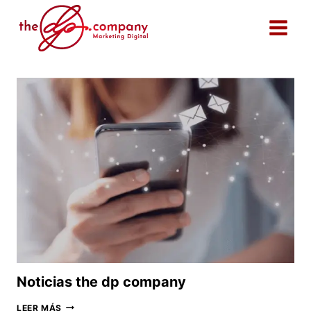
Saltar
al
contenido
Noticias the dp company
NOTICIAS
LEER MÁS