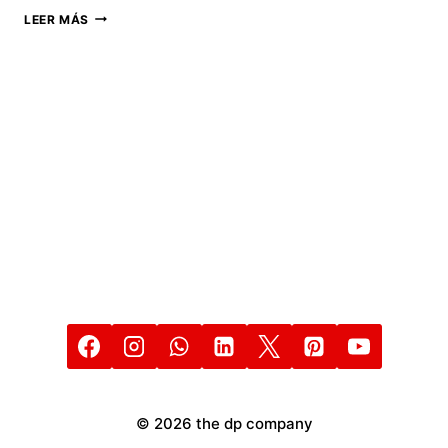
ASÍ
LEER MÁS
REJUVENECERÁ
MARVEL
STUDIOS
A
LOS
VENGADORES
© 2026 the dp company