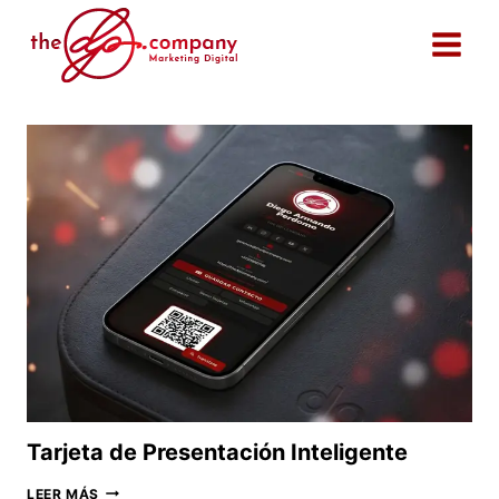
Saltar
al
contenido
Tarjeta de Presentación Inteligente
TARJETA
LEER MÁS