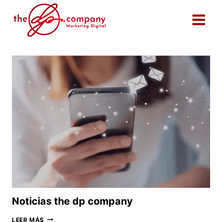
Saltar
al
contenido
Noticias the dp company
NOTICIAS
LEER MÁS