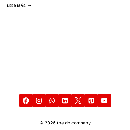
EL
LEER MÁS
TRUCO
DE
WHATSAPP
PARA
AVERIGUAR
CON
QUÉ
NOMBRE
TE
HAN
GUARDADO
© 2026 the dp company