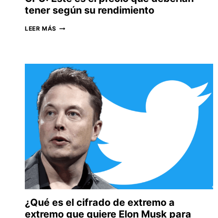
tener según su rendimiento
GPU:
LEER MÁS
ESTE
ES
EL
PRECIO
QUE
DEBERÍAN
TENER
SEGÚN
SU
RENDIMIENTO
¿Qué es el cifrado de extremo a
extremo que quiere Elon Musk para