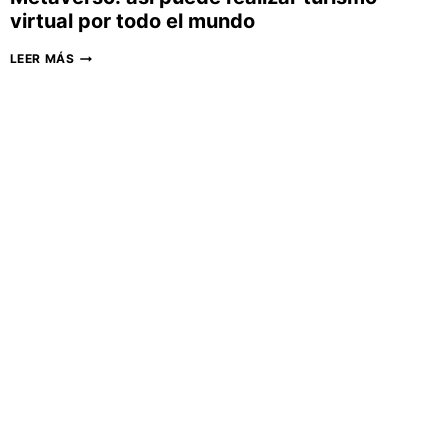
virtual por todo el mundo
METAVERSO:
LEER MÁS
ASÍ
PUEDE
REALIZAR
TURISMO
VIRTUAL
POR
TODO
EL
MUNDO