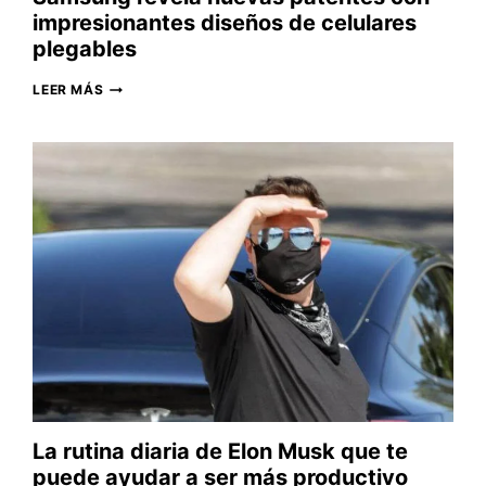
impresionantes diseños de celulares
plegables
SAMSUNG
LEER MÁS
REVELA
NUEVAS
PATENTES
CON
IMPRESIONANTES
DISEÑOS
DE
CELULARES
PLEGABLES
La rutina diaria de Elon Musk que te
puede ayudar a ser más productivo