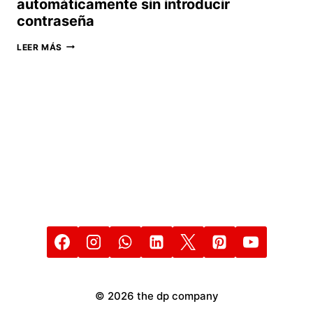
automáticamente sin introducir
contraseña
CÓMO
LEER MÁS
CREAR
UN
CÓDIGO
QR
PARA
UNA
RED
WIFI
CON
EL
QUE
PODER
CONECTARSE
AUTOMÁTICAMENTE
SIN
INTRODUCIR
CONTRASEÑA
© 2026 the dp company