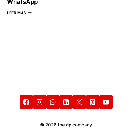
WhatsApp
RESPONSABILIDADES
LEER MÁS
LEGALES
DE
SER
ADMINISTRADOR
DE
UN
GRUPO
DE
WHATSAPP
© 2026 the dp company