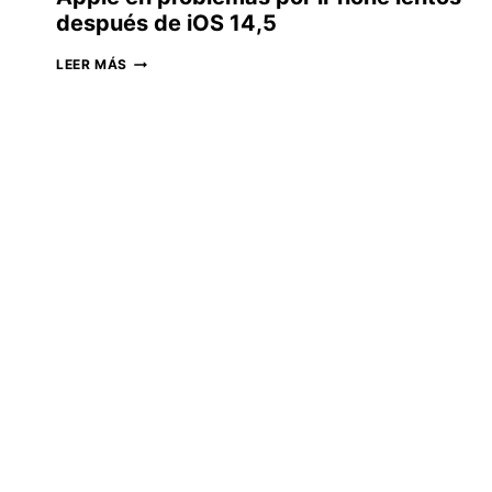
después de iOS 14,5
APPLE
LEER MÁS
EN
PROBLEMAS
POR
IPHONE
LENTOS
DESPUÉS
DE
IOS
14,5