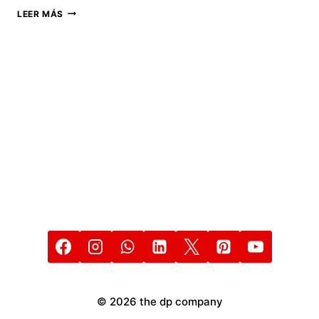
APPLE
LEER MÁS
EN
PROBLEMAS
POR
IPHONE
LENTOS
DESPUÉS
DE
IOS
14,5
© 2026 the dp company