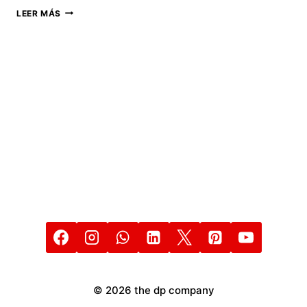
APPLE
LEER MÁS
EN
PROBLEMAS
POR
IPHONE
LENTOS
DESPUÉS
DE
IOS
14,5
© 2026 the dp company